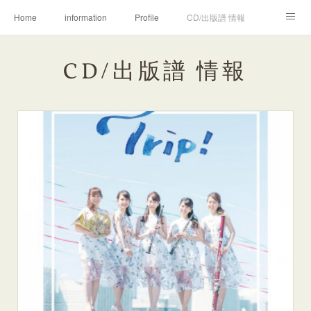
Home
information
Profile
CD/出版譜 情報
Movie & Photo
Lesson
Megumi♡Kei
CD/出版譜 情報
木管五重奏カラフル
WORKS (ご依頼の方へ)
Ameblo
EWI MEMO