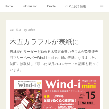
Home
information
Profile
CD/出版譜 情報
Movie & Photo
Lesson
Megumi♡Kei
2016.01.19 06:21
木管五重奏カラフル
WORKS (ご依頼の方へ)
Ameblo
木五カラフルが表紙に
EWI MEMO
若林愛がリーダーを勤める木管五重奏カラフルが吹奏楽専
門フリーペーパーWind-i mini vol.15の表紙になりました。
誌面には取材して頂いた12月のコンサートの記事も載って
います。