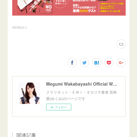
NEWS
(
51
)
Megumi Wakabayashi Official Website
クラリネット・ＥＷＩ・オカリナ奏者 若林
愛(めぐみ)のページです
フォロー
関連記事