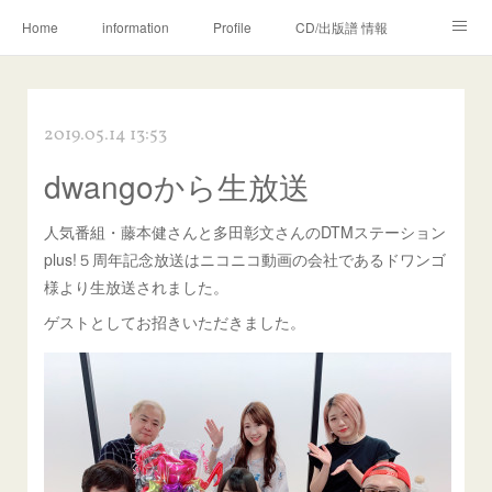
Home
information
Profile
CD/出版譜 情報
Movie & Photo
Lesson
Megumi♡Kei
2019.05.14 13:53
木管五重奏カラフル
WORKS (ご依頼の方へ)
Ameblo
dwangoから生放送
EWI MEMO
人気番組・藤本健さんと多田彰文さんのDTMステーション
plus!５周年記念放送はニコニコ動画の会社であるドワンゴ
様より生放送されました。
ゲストとしてお招きいただきました。