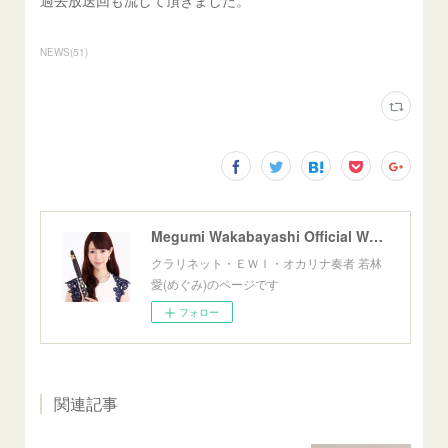
過去放送回も流して頂きました。
NEWS
(
51
)
Megumi Wakabayashi Official Website
クラリネット・ＥＷＩ・オカリナ奏者 若林
愛(めぐみ)のページです
フォロー
関連記事