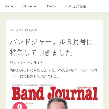
Home
information
Profile
CD/出版譜 情報
Movie & Photo
Lesson
Megumi♡Kei
2019.07.09 15:39
木管五重奏カラフル
WORKS (ご依頼の方へ)
Ameblo
バンドジャーナル８月号に
EWI MEMO
特集して頂きました
バンドジャーナル８月号
表紙の見出しにもあるように、My楽器Myパートナーのコ
ーナーにて特集して頂きました。