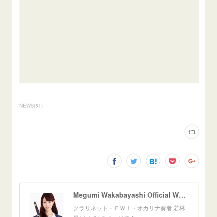
NEWS
(
51
)
Megumi Wakabayashi Official Website
クラリネット・ＥＷＩ・オカリナ奏者 若林