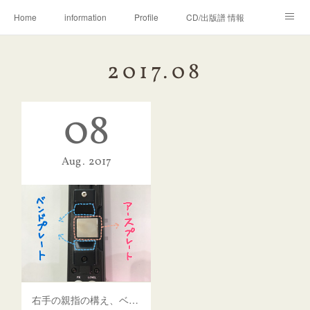
Home
information
Profile
CD/出版譜 情報
Movie & Photo
Lesson
Megumi♡Kei
2017
.
08
木管五重奏カラフル
WORKS (ご依頼の方へ)
Ameblo
08
EWI MEMO
Aug
2017
右手の親指の構え、ベンド